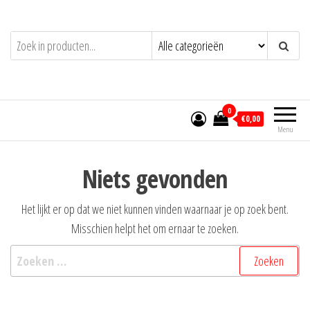
Ga
naar
de
inhoud
0
€0,00
Menu
Niets gevonden
Het lijkt er op dat we niet kunnen vinden waarnaar je op zoek bent.
Misschien helpt het om ernaar te zoeken.
Zoeken
naar: