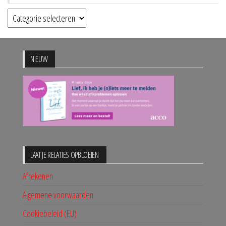
Categorieën
NIEUW
LAAT JE RELATIES OPBLOEIEN
Afrekenen
Algemene voorwaarden
Cookiebeleid (EU)