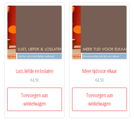
Lust, liefde en loslaten
Meer tijd voor elkaar
€
4,50
€
4,50
Toevoegen aan
Toevoegen aan
winkelwagen
winkelwagen