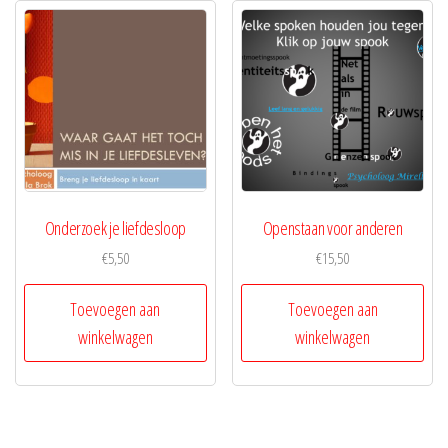
Onderzoek je liefdesloop
Openstaan voor anderen
€
5,50
€
15,50
Toevoegen aan
Toevoegen aan
winkelwagen
winkelwagen