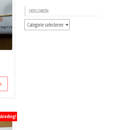
CATEGORIEËN
Categorieën
n
bieding!