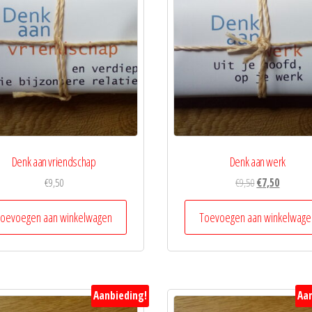
Denk aan vriendschap
Denk aan werk
Oorspronkelijk
Huidige
€
9,50
€
9,50
€
7,50
prijs
prijs
was:
is:
oevoegen aan winkelwagen
Toevoegen aan winkelwage
€9,50.
€7,50.
Aanbieding!
Aan