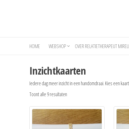
Ga
naar
de
inhoud
HOME
WEBSHOP
OVER RELATIETHERAPEUT MIREL
Inzichtkaarten
Iedere dag meer inzicht in een handomdraai. Kies een kaart,
Toont alle 9 resultaten