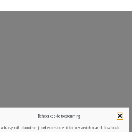
Beheer cookie toestemming
 website gebruikt ook cookies om je goed te ondersteunen tijdens jouw zoektocht naar relatiepsychologie.