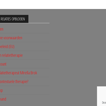
JE RELATIES OPBLOEIEN
nen
ne voorwaarden
eleid (EU)
n relatietherapie
count
latietherapeut Mirella Brok
contextuele therapie?
op
mand
Deze