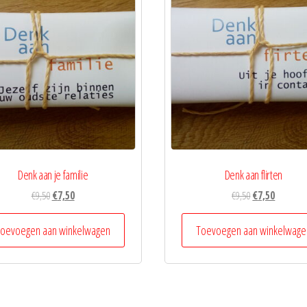
Denk aan je familie
Denk aan flirten
Oorspronkelijke
Huidige
Oorspronkelijk
Huidige
€
9,50
€
7,50
€
9,50
€
7,50
prijs
prijs
prijs
prijs
was:
is:
was:
is:
oevoegen aan winkelwagen
Toevoegen aan winkelwage
€9,50.
€7,50.
€9,50.
€7,50.