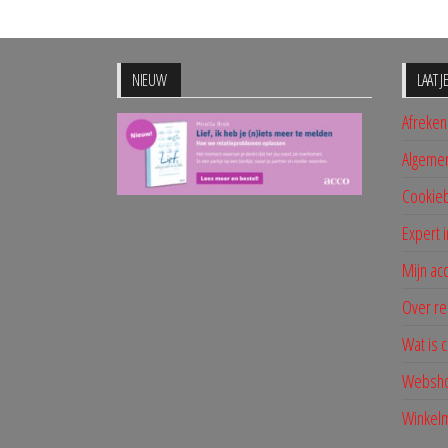
NIEUW
LAAT 
Afreke
Algeme
Cookieb
Expert i
Mijn ac
Over re
Wat is 
Websh
Winkel