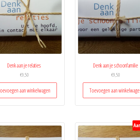
Denk aan je relaties
Denk aan je schoonfamilie
€
9,50
€
9,50
oevoegen aan winkelwagen
Toevoegen aan winkelwage
Aan