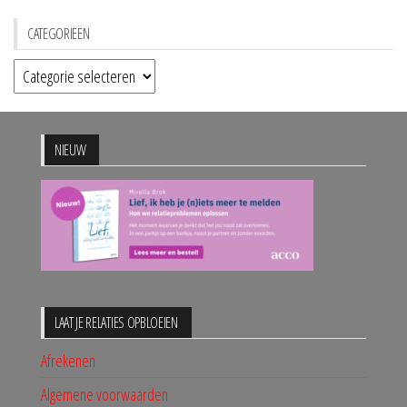
CATEGORIEËN
Categorieën
NIEUW
LAAT JE RELATIES OPBLOEIEN
Afrekenen
Algemene voorwaarden