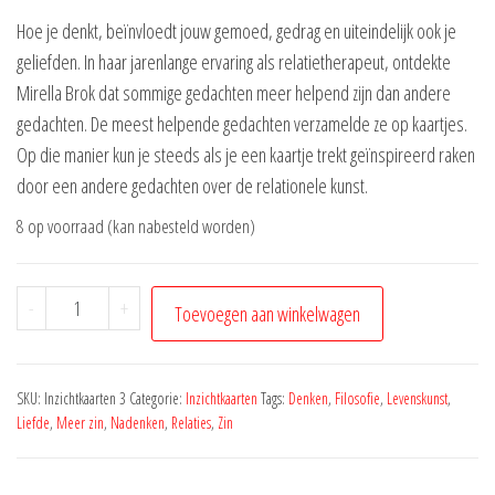
Hoe je denkt, beïnvloedt jouw gemoed, gedrag en uiteindelijk ook je
geliefden. In haar jarenlange ervaring als relatietherapeut, ontdekte
Mirella Brok dat sommige gedachten meer helpend zijn dan andere
gedachten. De meest helpende gedachten verzamelde ze op kaartjes.
Op die manier kun je steeds als je een kaartje trekt geïnspireerd raken
door een andere gedachten over de relationele kunst.
8 op voorraad (kan nabesteld worden)
Peins
-
+
Toevoegen aan winkelwagen
als
een
kunstenaar
SKU:
Inzichtkaarten 3
Categorie:
Inzichtkaarten
Tags:
Denken
,
Filosofie
,
Levenskunst
,
aantal
Liefde
,
Meer zin
,
Nadenken
,
Relaties
,
Zin