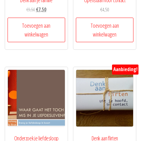
Denk aan je familie
Openstaan voor contact
Oorspronkelijke
Huidige
€
9,50
€
7,50
€
4,50
prijs
prijs
was:
is:
Toevoegen aan
Toevoegen aan
€9,50.
€7,50.
winkelwagen
winkelwagen
Aanbieding!
Onderzoek je liefdesloop
Denk aan flirten