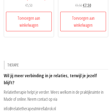
Oorspronkelijke
Huidige
€
5,50
€
9,50
€
7,50
prijs
prijs
was:
is:
Toevoegen aan
Toevoegen aan
€9,50.
€7,50.
winkelwagen
winkelwagen
THERAPIE
Wil jij meer verbinding in je relaties, terwijl je jezelf
blijft?
Relatietherapie helpt je verder. Wees welkom in de praktijkruimte in
Made of online. Neem contact op via
info@relatietherapeutmirellabrok.nl