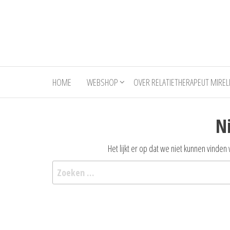
Ga
naar
de
inhoud
HOME
WEBSHOP
OVER RELATIETHERAPEUT MIREL
N
Het lijkt er op dat we niet kunnen vinde