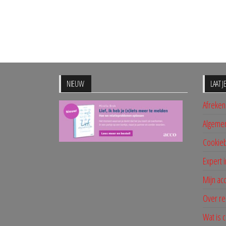
NIEUW
LAAT 
Afreke
Algeme
Cookieb
Expert i
Mijn ac
Over re
Wat is 