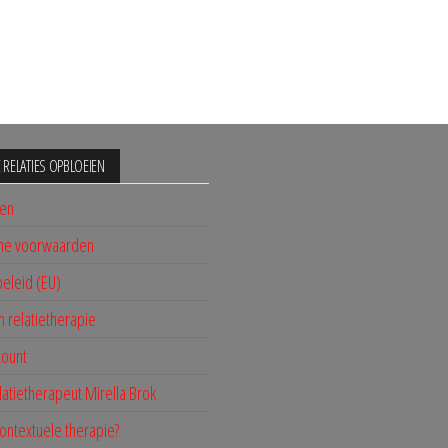
JE RELATIES OPBLOEIEN
nen
ne voorwaarden
eleid (EU)
n relatietherapie
count
latietherapeut Mirella Brok
contextuele therapie?