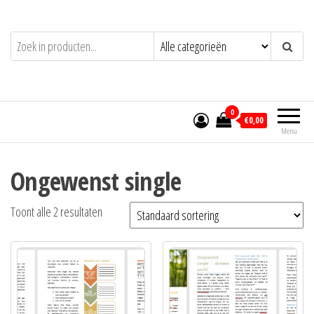
Ga
naar
de
inhoud
0
€0,00
Menu
Ongewenst single
Toont alle 2 resultaten