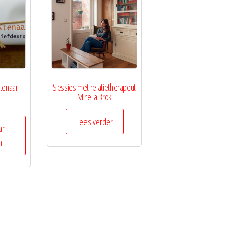
stenaar
Sessies met relatietherapeut
Mirella Brok
Lees verder
an
n