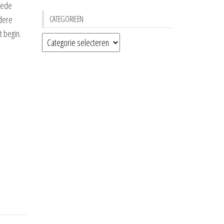
goede
dere
CATEGORIEËN
 begin.
Categorieën