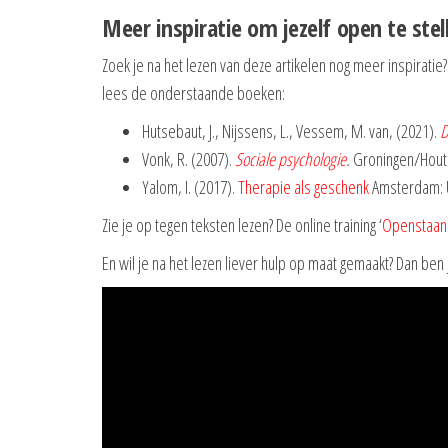
Meer inspiratie om jezelf open te stel
Zoek je na het lezen van deze artikelen nog meer inspiratie?
lees de onderstaande boeken:
Hutsebaut, J., Nijssens, L., Vessem, M. van, (2021).
D
Vonk, R. (2007).
Sociale psychologie
.
Groningen/Hout
Yalom, I. (2017).
Therapie als geschenk
Amsterdam: Ui
Zie je op tegen teksten lezen? De online training ‘
Openstaan
En wil je na het lezen liever hulp op maat gemaakt? Dan ben