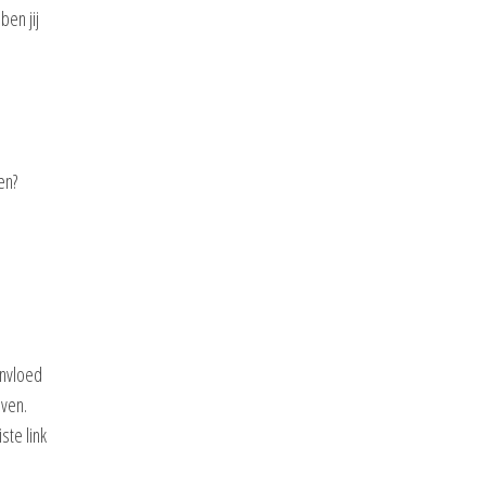
ben jij
en?
invloed
even.
ste link