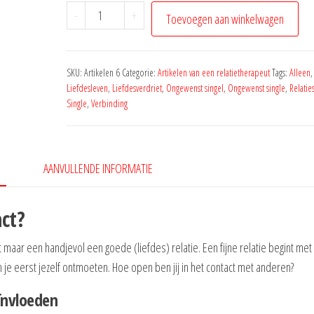
Openstaan
-
+
Toevoegen aan winkelwagen
voor
contact
aantal
SKU:
Artikelen 6
Categorie:
Artikelen van een relatietherapeut
Tags:
Alleen
Liefdesleven
,
Liefdesverdriet
,
Ongewenst singel
,
Ongewenst single
,
Relatie
Single
,
Verbinding
AANVULLENDE INFORMATIE
act?
 maar een handjevol een goede (liefdes) relatie. Een fijne relatie begint met
je eerst jezelf ontmoeten. Hoe open ben jij in het contact met anderen?
ïnvloeden