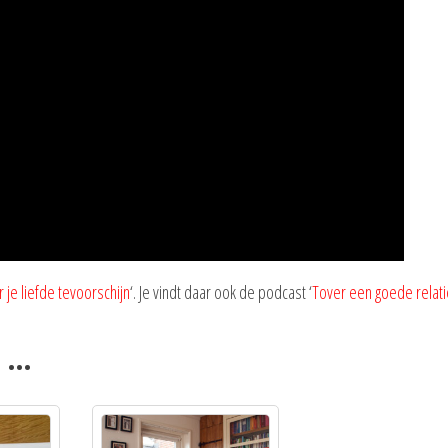
 je liefde tevoorschijn
‘. Je vindt daar ook de podcast ‘
Tover een goede relati
n …