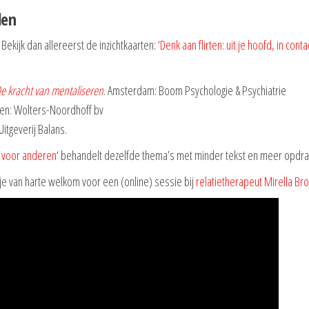
len
 Bekijk dan allereerst de inzichtkaarten:
‘Denk aan flirten: uit je hoofd, in conta
e kracht van mentaliseren
. Amsterdam: Boom Psychologie & Psychiatrie
en: Wolters-Noordhoff bv
tgeverij Balans.
 voor anderen
‘ behandelt dezelfde thema’s met minder tekst en meer opdra
 je van harte welkom voor een (online) sessie bij
relatietherapeut Mirella Br