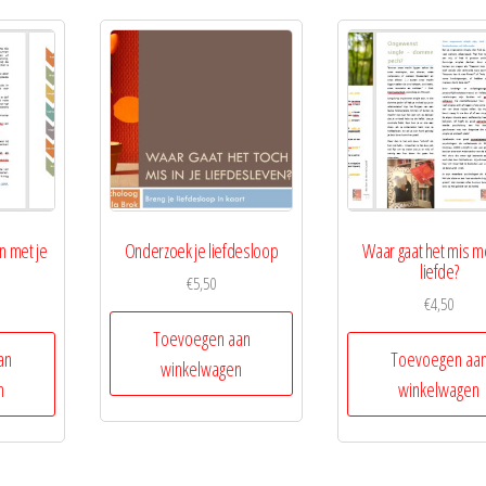
n met je
Onderzoek je liefdesloop
Waar gaat het mis m
liefde?
€
5,50
€
4,50
Toevoegen aan
an
Toevoegen aa
winkelwagen
n
winkelwagen