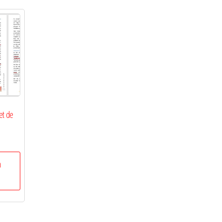
et de
n