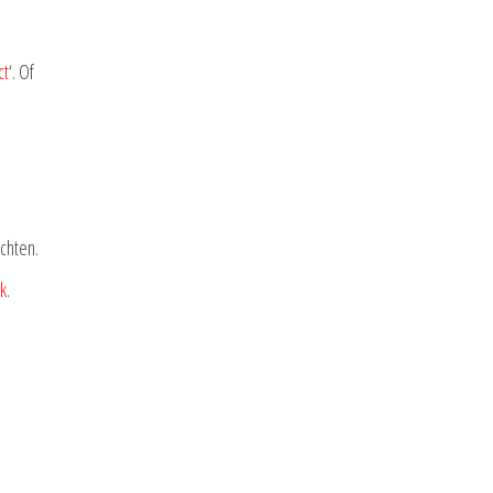
ct
‘. Of
chten.
ok
.