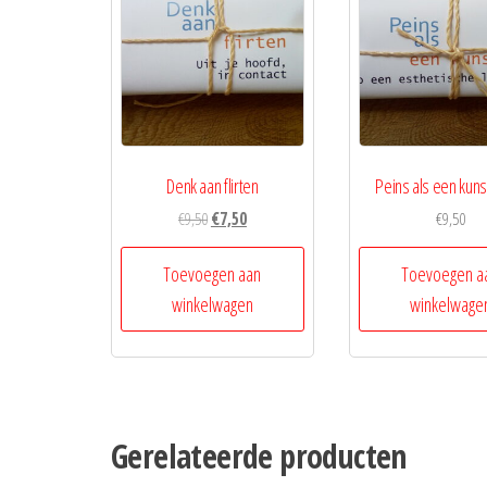
Denk aan flirten
Peins als een kun
Oorspronkelijke
Huidige
€
9,50
€
7,50
€
9,50
prijs
prijs
was:
is:
Toevoegen aan
Toevoegen a
€9,50.
€7,50.
winkelwagen
winkelwage
Gerelateerde producten