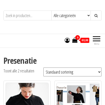
Ga
naar
de
inhoud
0
€0,00
Menu
Presenatie
Toont alle 2 resultaten