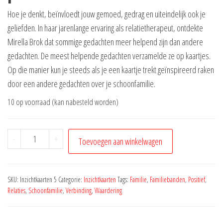
Hoe je denkt, beïnvloedt jouw gemoed, gedrag en uiteindelijk ook je
geliefden. In haar jarenlange ervaring als relatietherapeut, ontdekte
Mirella Brok dat sommige gedachten meer helpend zijn dan andere
gedachten. De meest helpende gedachten verzamelde ze op kaartjes.
Op die manier kun je steeds als je een kaartje trekt geïnspireerd raken
door een andere gedachten over je schoonfamilie.
10 op voorraad (kan nabesteld worden)
Denk
-
+
Toevoegen aan winkelwagen
aan
je
schoonfamilie
SKU:
Inzichtkaarten 5
Categorie:
Inzichtkaarten
Tags:
Familie
,
Familiebanden
,
Positief
,
aantal
Relaties
,
Schoonfamilie
,
Verbinding
,
Waardering